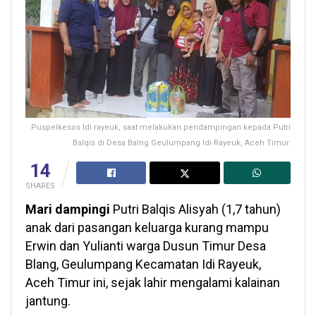
Puspelkesos Idi rayeuk, saat melakukan pendampingan kepada Putri
Balqis di Desa Balng Geulumpang Idi Rayeuk, Aceh Timur.
14
SHARES
Mari dampingi
Putri Balqis Alisyah (1,7 tahun)
anak dari pasangan keluarga kurang mampu
Erwin dan Yulianti warga Dusun Timur Desa
Blang, Geulumpang Kecamatan Idi Rayeuk,
Aceh Timur ini, sejak lahir mengalami kalainan
jantung.