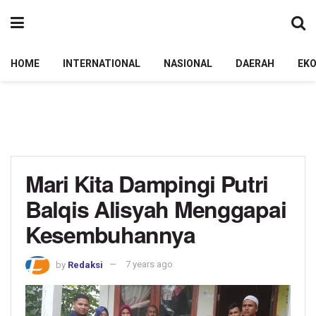
HOME
INTERNATIONAL
NASIONAL
DAERAH
EK
Mari Kita Dampingi Putri
Balqis Alisyah Menggapai
Kesembuhannya
by
Redaksi
7 years ago