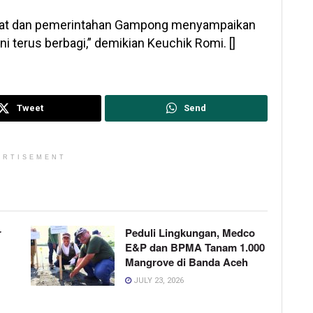
akat dan pemerintahan Gampong menyampaikan
 terus berbagi,” demikian Keuchik Romi. []
Tweet
Send
ERTISEMENT
r
Peduli Lingkungan, Medco
E&P dan BPMA Tanam 1.000
Mangrove di Banda Aceh
JULY 23, 2026