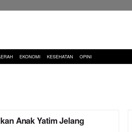
AERAH
EKONOMI
KESEHATAN
OPINI
akan Anak Yatim Jelang