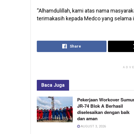
“Alhamdulillah, kami atas nama masyar
terimakasih kepada Medco yang selama ini
Share
ADV
Baca
Juga
Pekerjaan Workover Sumu
JR-74 Blok A Berhasil
diselesaikan dengan baik
dan aman
AUGUST 3, 2026