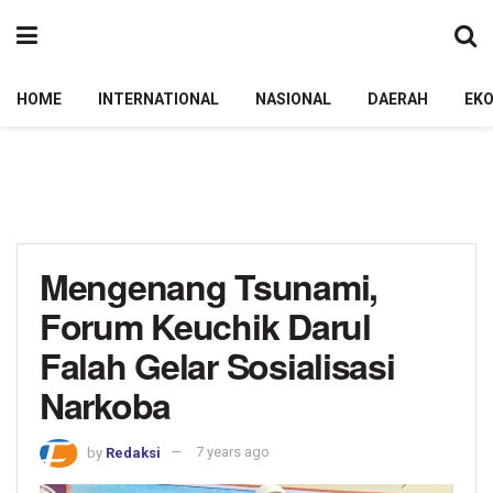
HOME
INTERNATIONAL
NASIONAL
DAERAH
EK
Mengenang Tsunami,
Forum Keuchik Darul
Falah Gelar Sosialisasi
Narkoba
by
Redaksi
7 years ago