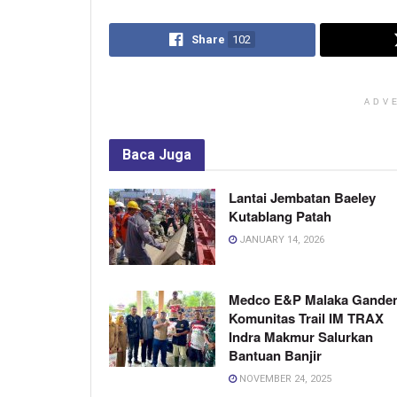
Share
102
ADV
Baca
Juga
Lantai Jembatan Baeley
Kutablang Patah
JANUARY 14, 2026
Medco E&P Malaka Gande
Komunitas Trail IM TRAX
Indra Makmur Salurkan
Bantuan Banjir
NOVEMBER 24, 2025