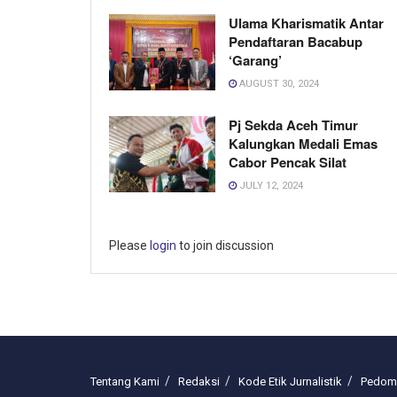
Ulama Kharismatik Antar
Pendaftaran Bacabup
‘Garang’
AUGUST 30, 2024
Pj Sekda Aceh Timur
Kalungkan Medali Emas
Cabor Pencak Silat
JULY 12, 2024
Please
login
to join discussion
Tentang Kami
Redaksi
Kode Etik Jurnalistik
Pedoma