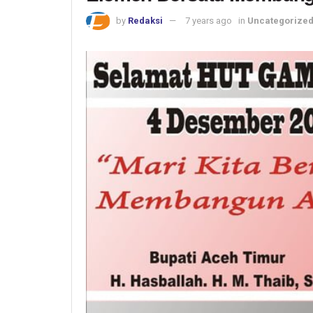
by
Redaksi
7 years ago
in
Uncategorize