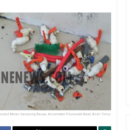
 Manzilul MInan Gampong Beusa, Kecamatan Peureulak Barat, Aceh Timur.