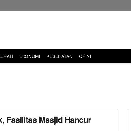
AERAH
EKONOMI
KESEHATAN
OPINI
 Fasilitas Masjid Hancur