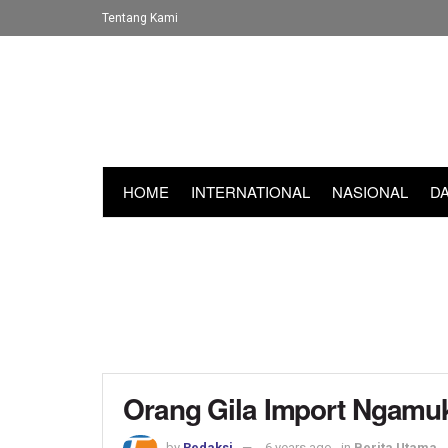
Tentang Kami
HOME
INTERNATIONAL
NASIONAL
D
Orang Gila Import Ngamuk,
by
Redaksi
6 years ago
in
Berita Utama