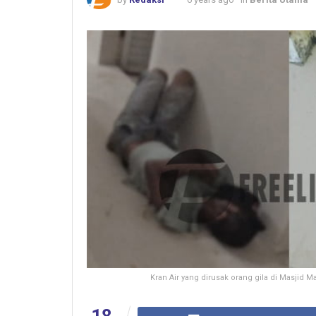
Kran Air yang dirusak orang gila di Masjid
18