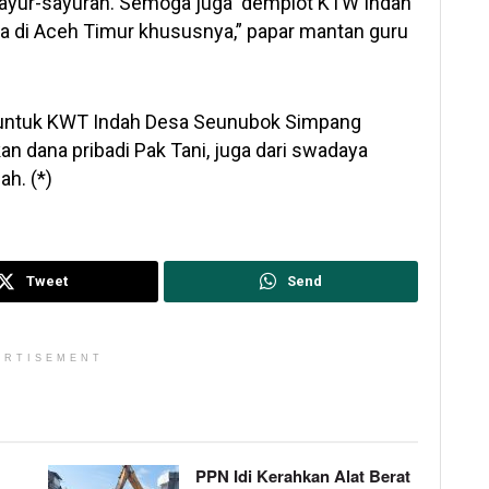
a sayur-sayuran. Semoga juga demplot KTW Indah
ya di Aceh Timur khususnya,” papar mantan guru
untuk KWT Indah Desa Seunubok Simpang
 dana pribadi Pak Tani, juga dari swadaya
h. (*)
Tweet
Send
ERTISEMENT
PPN Idi Kerahkan Alat Berat