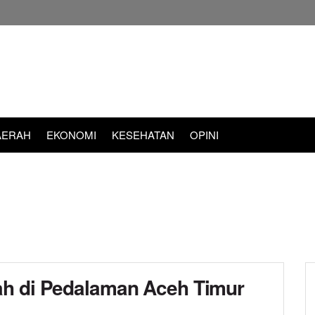
AERAH
EKONOMI
KESEHATAN
OPINI
ah di Pedalaman Aceh Timur
d