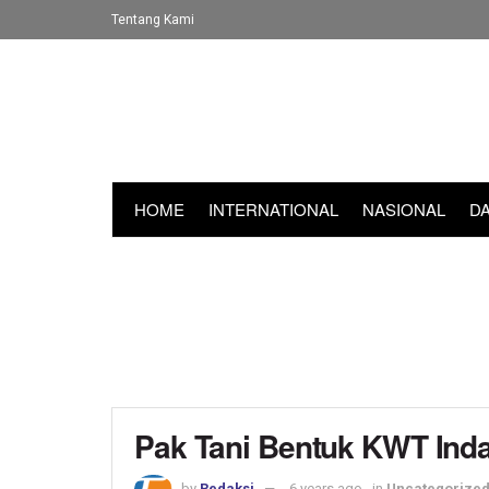
Tentang Kami
HOME
INTERNATIONAL
NASIONAL
D
Pak Tani Bentuk KWT Ind
by
Redaksi
6 years ago
in
Uncategorize