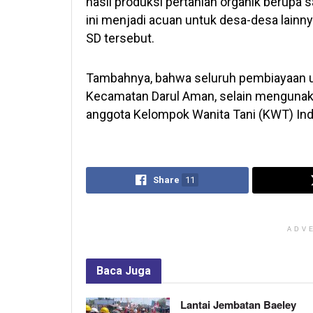
hasil produksi pertanian organik berup
ini menjadi acuan untuk desa-desa lainn
SD tersebut.
Tambahnya, bahwa seluruh pembiayaan 
Kecamatan Darul Aman, selain mengunakan
anggota Kelompok Wanita Tani (KWT) Inda
Share
11
ADV
Baca
Juga
Lantai Jembatan Baeley