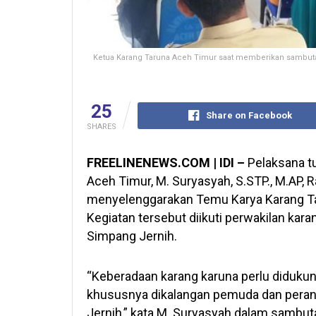
Ketua Karang Taruna Aceh Timur saat memberikan sambuta
25
Share on Facebook
SHARES
FREELINENEWS.COM | IDI –
Pelaksana t
Aceh Timur, M. Suryasyah, S.STP., M.AP, R
menyelenggarakan Temu Karya Karang T
Kegiatan tersebut diikuti perwakilan ka
Simpang Jernih.
“Keberadaan karang karuna perlu diduku
khususnya dikalangan pemuda dan pera
Jernih,” kata M. Suryasyah dalam sambu