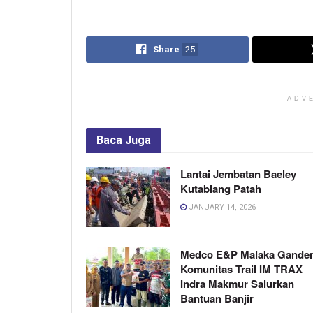
Share
25
ADV
Baca
Juga
Lantai Jembatan Baeley
Kutablang Patah
JANUARY 14, 2026
Medco E&P Malaka Gande
Komunitas Trail IM TRAX
Indra Makmur Salurkan
Bantuan Banjir