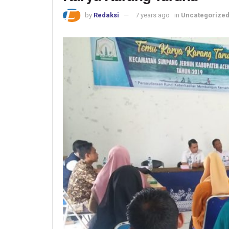
by
Redaksi
7 years ago
in
Uncategorize