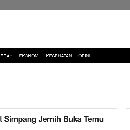
AERAH
EKONOMI
KESEHATAN
OPINI
mat Simpang Jernih Buka Temu