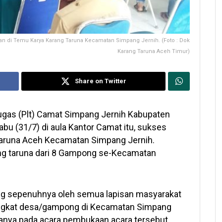
n di Temu Karya Karang Taruna Kecamatan Simpang Jernih. (Foto : Dok
Karang Taruna Aceh Timur)
Share on Twitter
ugas (Plt) Camat Simpang Jernih Kabupaten
abu (31/7) di aula Kantor Camat itu, sukses
aruna Aceh Kecamatan Simpang Jernih.
rang taruna dari 8 Gampong se-Kecamatan
ng sepenuhnya oleh semua lapisan masyarakat
ngkat desa/gampong di Kecamatan Simpang
tanya pada acara pembukaan acara tersebut.