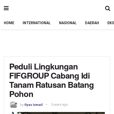
HOME
INTERNATIONAL
NASIONAL
DAERAH
EK
Peduli Lingkungan
FIFGROUP Cabang Idi
Tanam Ratusan Batang
Pohon
by
Ilyas Ismail
5 years ago