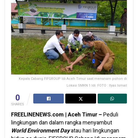
Kepala Cabang FIFGROUP Idi Aceh Timur saat menanam pohon di
Lokasi SMKN 1 Idi. FOTO : Ilyas Ismail
0
SHARES
FREELINENEWS.com | Aceh Timur –
Peduli
lingkungan dan dalam rangka menyambut
World Environment Day
atau hari lingkungan