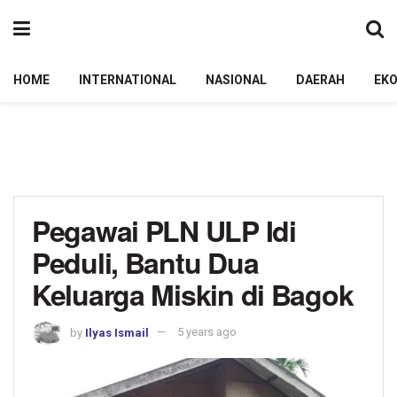
HOME
INTERNATIONAL
NASIONAL
DAERAH
EK
Pegawai PLN ULP Idi
Peduli, Bantu Dua
Keluarga Miskin di Bagok
by
Ilyas Ismail
5 years ago