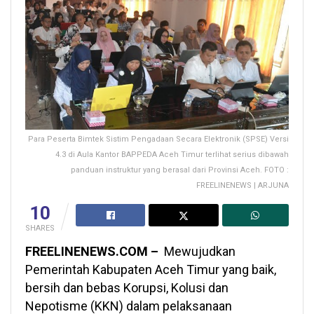
Para Peserta Bimtek Sistim Pengadaan Secara Elektronik (SPSE) Versi
4.3 di Aula Kantor BAPPEDA Aceh Timur terlihat serius dibawah
panduan instruktur yang berasal dari Provinsi Aceh. FOTO :
FREELINENEWS | ARJUNA
10
SHARES
FREELINENEWS.COM –
Mewujudkan
Pemerintah Kabupaten Aceh Timur yang baik,
bersih dan bebas Korupsi, Kolusi dan
Nepotisme (KKN) dalam pelaksanaan