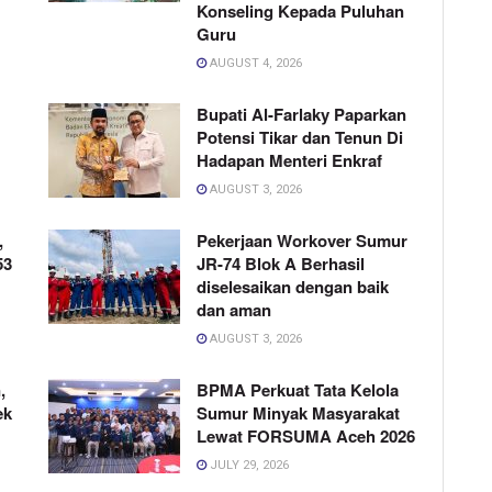
Konseling Kepada Puluhan
Guru
AUGUST 4, 2026
Bupati Al-Farlaky Paparkan
Potensi Tikar dan Tenun Di
Hadapan Menteri Enkraf
AUGUST 3, 2026
,
Pekerjaan Workover Sumur
53
JR-74 Blok A Berhasil
diselesaikan dengan baik
dan aman
AUGUST 3, 2026
,
BPMA Perkuat Tata Kelola
ek
Sumur Minyak Masyarakat
Lewat FORSUMA Aceh 2026
JULY 29, 2026