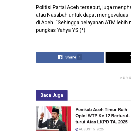
Politisi Partai Aceh tersebut, juga men
atau Nasabah untuk dapat mengevaluasi t
di Aceh. “Sehingga pelayanan ATM lebih
pungkas Yahya YS.(*)
Share
1
ADV
Baca
Juga
Pemkab Aceh Timur Raih
Opini WTP Ke 12 Berturut-
turut Atas LKPD TA. 2025
AUGUST 5, 2026