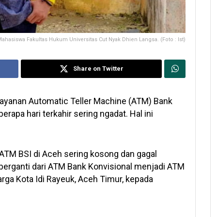
ahasiswa Fakultas Hukum Universitas Cut Nyak Dhien Langsa. (Foto : Ist)
Share on Twitter
ayanan Automatic Teller Machine (ATM) Bank
rapa hari terkahir sering ngadat. Hal ini
ATM BSI di Aceh sering kosong dan gagal
ak berganti dari ATM Bank Konvisional menjadi ATM
arga Kota Idi Rayeuk, Aceh Timur, kepada