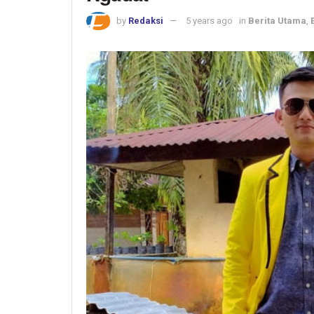
by
Redaksi
5 years ago
in
Berita Utama
,