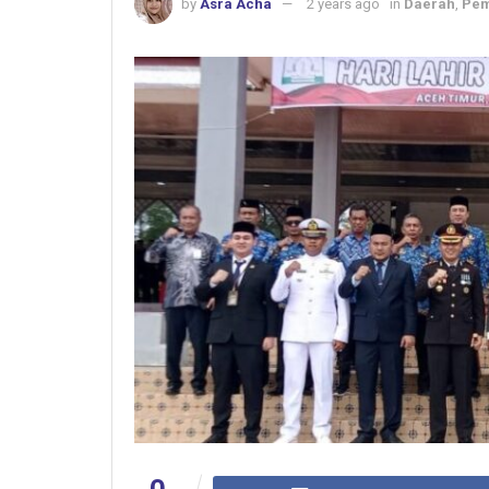
by
Asra Acha
2 years ago
in
Daerah
,
Pem