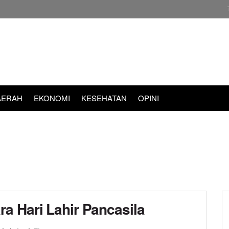
AERAH
EKONOMI
KESEHATAN
OPINI
a Hari Lahir Pancasila