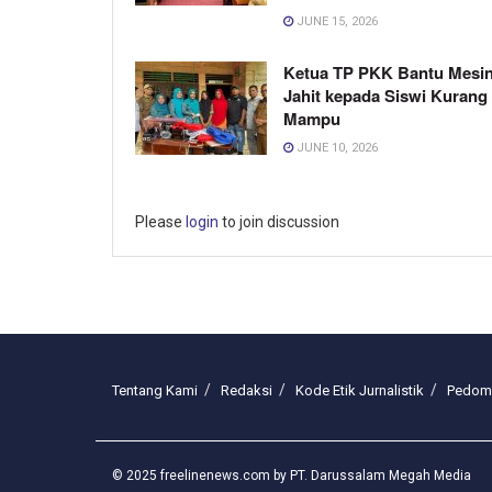
JUNE 15, 2026
Ketua TP PKK Bantu Mesi
Jahit kepada Siswi Kurang
Mampu
JUNE 10, 2026
Please
login
to join discussion
Tentang Kami
Redaksi
Kode Etik Jurnalistik
Pedoma
© 2025 freelinenews.com by PT. Darussalam Megah Media