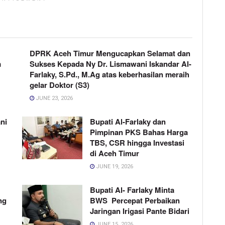
DPRK Aceh Timur Mengucapkan Selamat dan
m
Sukses Kepada Ny Dr. Lismawani Iskandar Al-
Farlaky, S.Pd., M.Ag atas keberhasilan meraih
gelar Doktor (S3)
JUNE 23, 2026
ni
Bupati Al-Farlaky dan
Pimpinan PKS Bahas Harga
TBS, CSR hingga Investasi
di Aceh Timur
JUNE 19, 2026
Bupati Al- Farlaky Minta
ng
BWS Percepat Perbaikan
Jaringan Irigasi Pante Bidari
JUNE 15, 2026