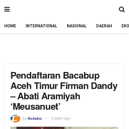
HOME
INTERNATIONAL
NASIONAL
DAERAH
EK
Pendaftaran Bacabup
Aceh Timur Firman Dandy
– Abati Aramiyah
‘Meusanuet’
by
Redaksi
2 years ago