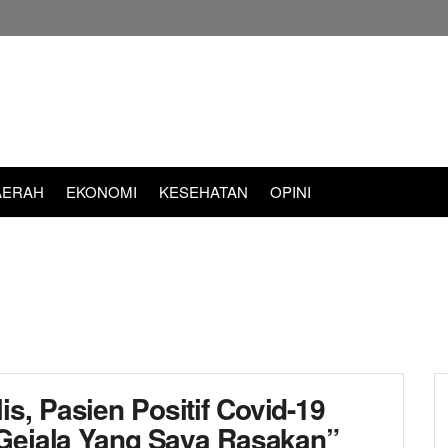
AERAH
EKONOMI
KESEHATAN
OPINI
s, Pasien Positif Covid-19
 Gejala Yang Saya Rasakan”