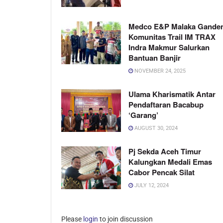
Medco E&P Malaka Gande
Komunitas Trail IM TRAX
Indra Makmur Salurkan
Bantuan Banjir
NOVEMBER 24, 2025
Ulama Kharismatik Antar
Pendaftaran Bacabup
‘Garang’
AUGUST 30, 2024
Pj Sekda Aceh Timur
Kalungkan Medali Emas
Cabor Pencak Silat
JULY 12, 2024
Please
login
to join discussion