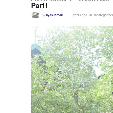
Part I
by
Ilyas Ismail
6 years ago
in
Uncategorize