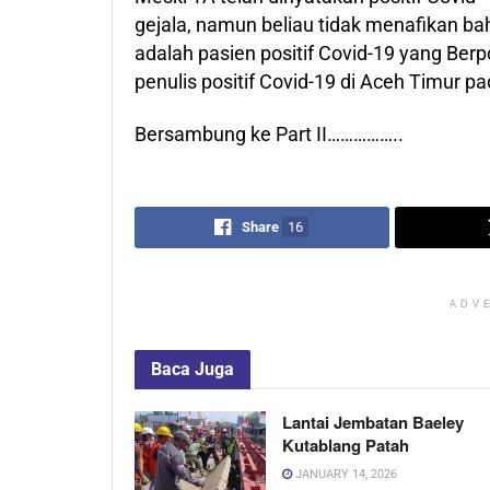
gejala, namun beliau tidak menafikan ba
adalah pasien positif Covid-19 yang Berpos
penulis positif Covid-19 di Aceh Timur pa
Bersambung ke Part II……………..
Share
16
ADV
Baca
Juga
Lantai Jembatan Baeley
Kutablang Patah
JANUARY 14, 2026