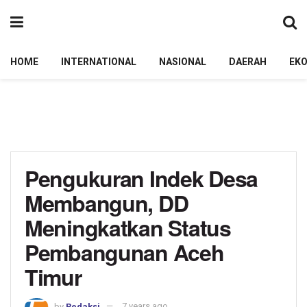
HOME
INTERNATIONAL
NASIONAL
DAERAH
EK
Pengukuran Indek Desa
Membangun, DD
Meningkatkan Status
Pembangunan Aceh
Timur
by
Redaksi
7 years ago