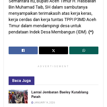
Semantara itu, Bupati Aceh Timur H. Hasballah
Bin Muhamad Taib, SH dalam sambutanya
menyampaikan terimakasih atas kerja keras,
kerja cerdas dan kerja tuntas TPPI P3MD Aceh
Timur dalam mendampingi desa untuk
pendataan Indek Desa Membangun (IDM).
(*)
ADVERTISEMENT
Baca
Juga
Lantai Jembatan Baeley Kutablang
Patah
JANUARY 14, 2026