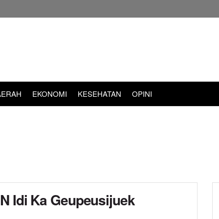
AERAH
EKONOMI
KESEHATAN
OPINI
N Idi Ka Geupeusijuek
d