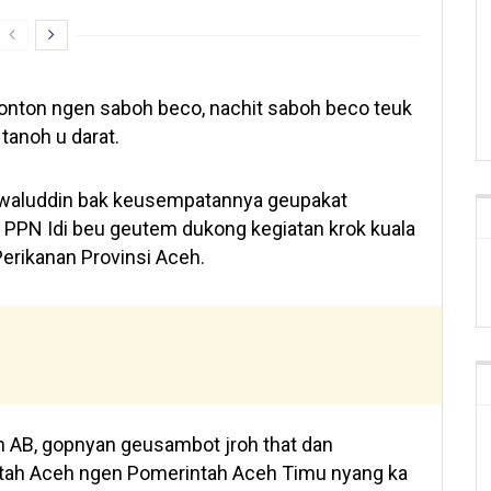
ponton ngen saboh beco, nachit saboh beco teuk
tanoh u darat.
yawaluddin bak keusempatannya geupakat
PPN Idi beu geutem dukong kegiatan krok kuala
Perikanan Provinsi Aceh.
an AB, gopnyan geusambot jroh that dan
tah Aceh ngen Pomerintah Aceh Timu nyang ka