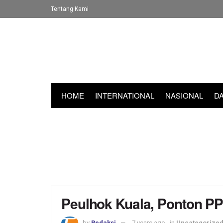
Tentang Kami
HOME
INTERNATIONAL
NASIONAL
D
Peulhok Kuala, Ponton PP
by
Redaksi
7 years ago
in
Uncategorize