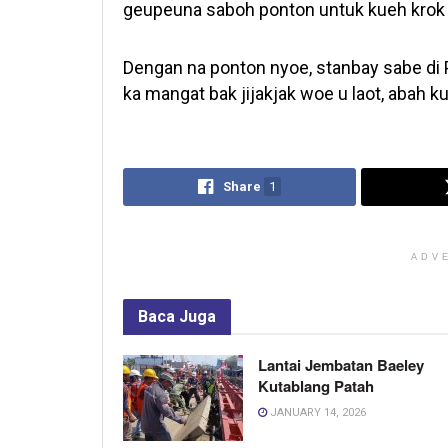
geupeuna saboh ponton untuk kueh krok ku
Dengan na ponton nyoe, stanbay sabe di 
ka mangat bak jijakjak woe u laot, abah kua
Share
1
ADV
Baca
Juga
Lantai Jembatan Baeley
Kutablang Patah
JANUARY 14, 2026