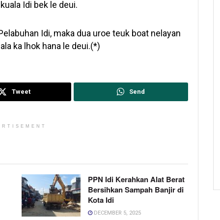
ala Idi bek le deui.
Pelabuhan Idi, maka dua uroe teuk boat nelayan
la ka lhok hana le deui.(*)
Tweet
Send
ERTISEMENT
PPN Idi Kerahkan Alat Berat
Bersihkan Sampah Banjir di
Kota Idi
DECEMBER 5, 2025