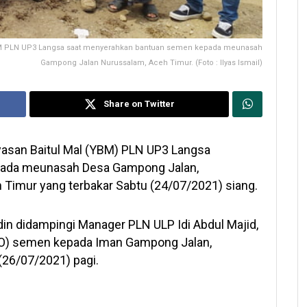
YBM PLN UP3 Langsa saat menyerahkan bantuan semen kepada meunasah
Gampong Jalan Nurussalam, Aceh Timur. (Foto : Ilyas Ismail)
Share on Twitter
asan Baitul Mal (YBM) PLN UP3 Langsa
pada meunasah Desa Gampong Jalan,
imur yang terbakar Sabtu (24/07/2021) siang.
n didampingi Manager PLN ULP Idi Abdul Majid,
DO) semen kepada Iman Gampong Jalan,
(26/07/2021) pagi.