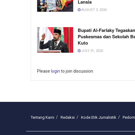
Lansia
AUGUST 3, 2026
Bupati Al-Farlaky Tegaskan
Puskesmas dan Sekolah B
Kuto
JULY 31, 2026
Please
login
to join discussion
Tentang Kami
Redaksi
Kode Etik Jurnalistik
Pedoma