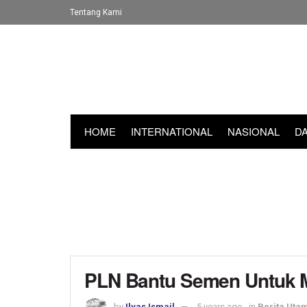
Tentang Kami
HOME
INTERNATIONAL
NASIONAL
D
PLN Bantu Semen Untuk 
by
Ilyas Ismail
5 years ago
in
Berita Uta