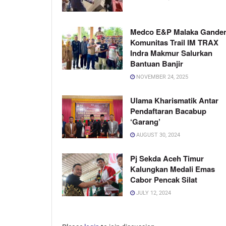
Medco E&P Malaka Gande
Komunitas Trail IM TRAX
Indra Makmur Salurkan
Bantuan Banjir
NOVEMBER 24, 2025
Ulama Kharismatik Antar
Pendaftaran Bacabup
‘Garang’
AUGUST 30, 2024
Pj Sekda Aceh Timur
Kalungkan Medali Emas
Cabor Pencak Silat
JULY 12, 2024