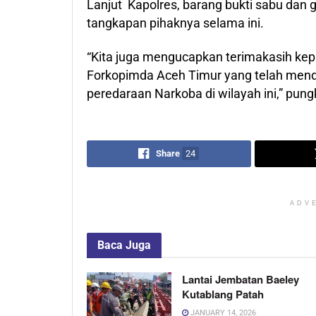
Lanjut Kapolres, barang bukti sabu dan g
tangkapan pihaknya selama ini.
“Kita juga mengucapkan terimakasih k
Forkopimda Aceh Timur yang telah mend
peredaraan Narkoba di wilayah ini,” pun
Share
24
ADV
Baca
Juga
Lantai Jembatan Baeley
Kutablang Patah
JANUARY 14, 2026