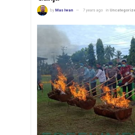
by
Mas Iwan
7 years ago
in
Uncategoriz