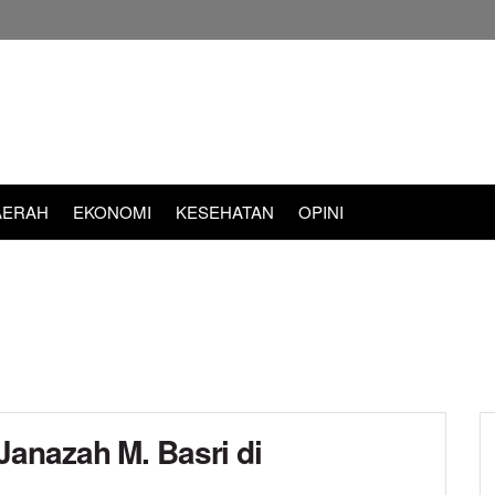
AERAH
EKONOMI
KESEHATAN
OPINI
anazah M. Basri di