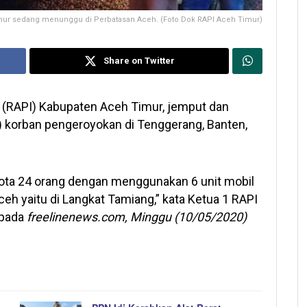
mur sedang menunggu di Perbatasan Aceh. (Foto Dok RAPI Aceh Timur)
Share on Twitter
 (RAPI) Kabupaten Aceh Timur, jemput dan
korban pengeroyokan di Tenggerang, Banten,
gota 24 orang dengan menggunakan 6 unit mobil
eh yaitu di Langkat Tamiang,” kata Ketua 1 RAPI
epada
freelinenews.com, Minggu (10/05/2020)