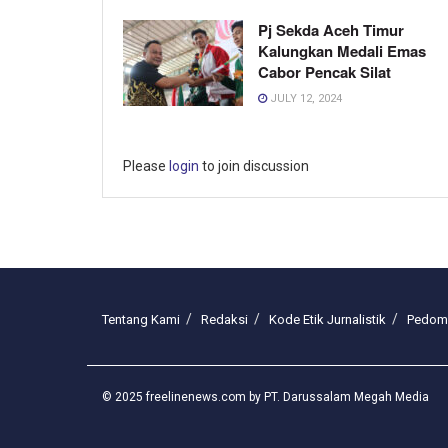
Pj Sekda Aceh Timur
Kalungkan Medali Emas
Cabor Pencak Silat
JULY 12, 2024
Please
login
to join discussion
Tentang Kami
Redaksi
Kode Etik Jurnalistik
Pedoma
© 2025 freelinenews.com by PT. Darussalam Megah Media