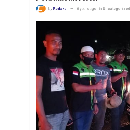
by
Redaksi
6 years ago
in
Uncategorize