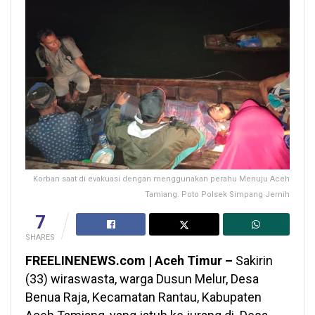
Korban saat di evakuasi dengan menggunakan perahu Menuju Aceh
Tamiang. Poto Polsek Simpang Jernih
7
SHARES
FREELINENEWS.com | Aceh Timur –
Sakirin
(33) wiraswasta, warga Dusun Melur, Desa
Benua Raja, Kecamatan Rantau, Kabupaten