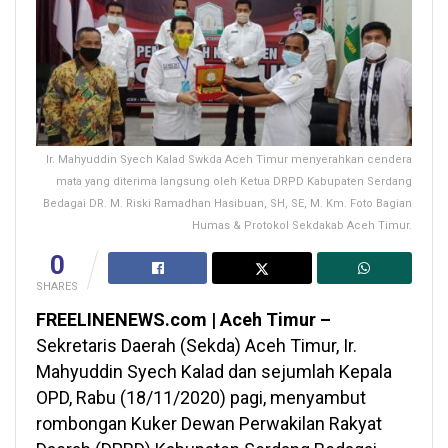
Ir. Mahyuddin Syech Kalad Swkda Aceh Timur menyerahkan cendera
mata yang diterima langsung oleh Ketua DRPD Kabupaten Serdang
Bedagai DR. M. Riski Ramadhan Hasibuan, SH, SE, M. Km. Foto Bagian
Humas & Protokol Sekdakab Aceh Timur.
0
SHARES
FREELINENEWS.com | Aceh Timur –
Sekretaris Daerah (Sekda) Aceh Timur, Ir.
Mahyuddin Syech Kalad dan sejumlah Kepala
OPD, Rabu (18/11/2020) pagi, menyambut
rombongan Kuker Dewan Perwakilan Rakyat