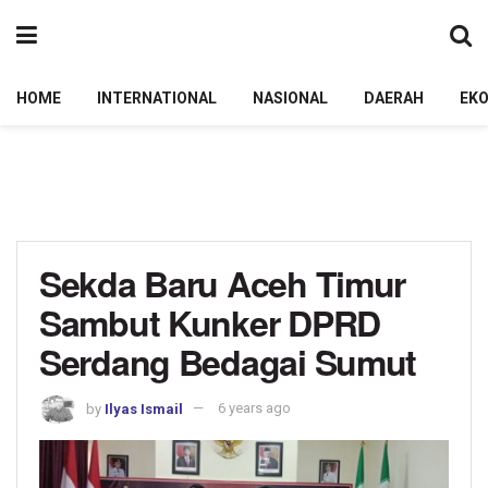
HOME
INTERNATIONAL
NASIONAL
DAERAH
EK
Sekda Baru Aceh Timur
Sambut Kunker DPRD
Serdang Bedagai Sumut
by
Ilyas Ismail
6 years ago