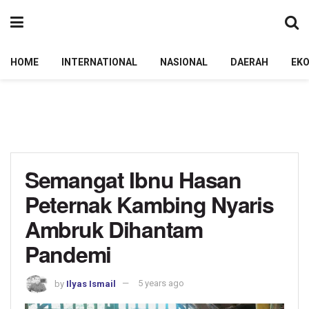
HOME
INTERNATIONAL
NASIONAL
DAERAH
EK
Semangat Ibnu Hasan
Peternak Kambing Nyaris
Ambruk Dihantam
Pandemi
by
Ilyas Ismail
5 years ago