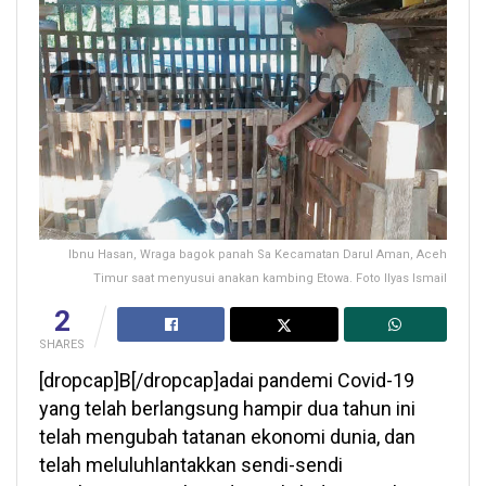
Ibnu Hasan, Wraga bagok panah Sa Kecamatan Darul Aman, Aceh
Timur saat menyusui anakan kambing Etowa. Foto Ilyas Ismail
2
SHARES
[dropcap]B[/dropcap]adai pandemi Covid-19
yang telah berlangsung hampir dua tahun ini
telah mengubah tatanan ekonomi dunia, dan
telah meluluhlantakkan sendi-sendi