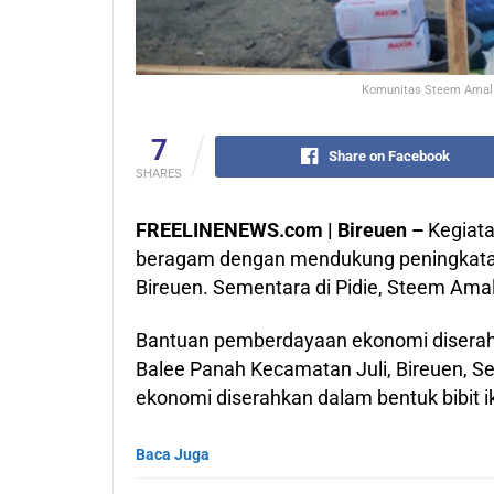
Komunitas Steem Amal 
7
Share on Facebook
SHARES
FREELINENEWS.com | Bireuen –
Kegiata
beragam dengan mendukung peningkata
Bireuen. Sementara di Pidie, Steem Ama
Bantuan pemberdayaan ekonomi disera
Balee Panah Kecamatan Juli, Bireuen, 
ekonomi diserahkan dalam bentuk bibit 
Baca Juga