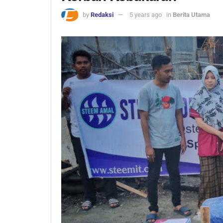
by
Redaksi
5 years ago
in
Berita Utama