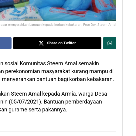
saat menyerahkan bantuan kepada korban kebakaran. Foto Dok Steem Amal
Share on Twitter
n sosial Komunitas Steem Amal semakin
n perekonomian masyarakat kurang mampu di
l menyerahkan bantuan bagi korban kebakaran.
hkan Steem Amal kepada Armia, warga Desa
Senin (05/07/2021). Bantuan pemberdayaan
ikan gurame serta pakannya.