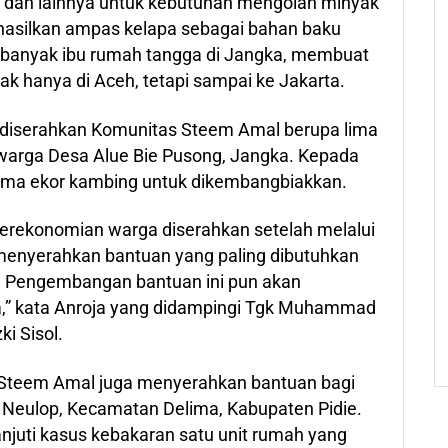
a dan lainnya untuk kebutuhan mengolah minyak
ghasilkan ampas kelapa sebagai bahan baku
n banyak ibu rumah tangga di Jangka, membuat
dak hanya di Aceh, tetapi sampai ke Jakarta.
 diserahkan Komunitas Steem Amal berupa lima
warga Desa Alue Bie Pusong, Jangka. Kepada
lima ekor kambing untuk dikembangbiakkan.
erekonomian warga diserahkan setelah melalui
i menyerahkan bantuan yang paling dibutuhkan
. Pengembangan bantuan ini pun akan
la,” kata Anroja yang didampingi Tgk Muhammad
ki Sisol.
 Steem Amal juga menyerahkan bantuan bagi
 Neulop, Kecamatan Delima, Kabupaten Pidie.
njuti kasus kebakaran satu unit rumah yang