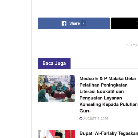
Share
7
ADV
Baca
Juga
Medco E & P Malaka Gelar
Pelatihan Peningkatan
Literasi Edukatif dan
Penguatan Layanan
Konseling Kepada Puluhan
Guru
AUGUST 4, 2026
Bupati Al-Farlaky Tegaskan