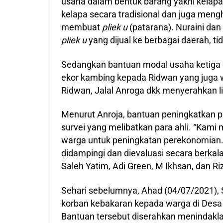
usaha dalam bentuk barang yakni kelap
kelapa secara tradisional dan juga men
membuat
pliek u
(patarana). Nuraini da
pliek u
yang dijual ke berbagai daerah, ti
Sedangkan bantuan modal usaha ketiga
ekor kambing kepada Ridwan yang juga 
Ridwan, Jalal Anroga dkk menyerahkan 
Menurut Anroja, bantuan peningkatkan p
survei yang melibatkan para ahli. “Kam
warga untuk peningkatan perekonomian
didampingi dan dievaluasi secara berka
Saleh Yatim, Adi Green, M Ikhsan, dan Riz
Sehari sebelumnya, Ahad (04/07/2021),
korban kebakaran kepada warga di Desa
Bantuan tersebut diserahkan menindakla