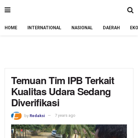
HOME
INTERNATIONAL
NASIONAL
DAERAH
EK
Temuan Tim IPB Terkait
Kualitas Udara Sedang
Diverifikasi
by
Redaksi
7 years ago