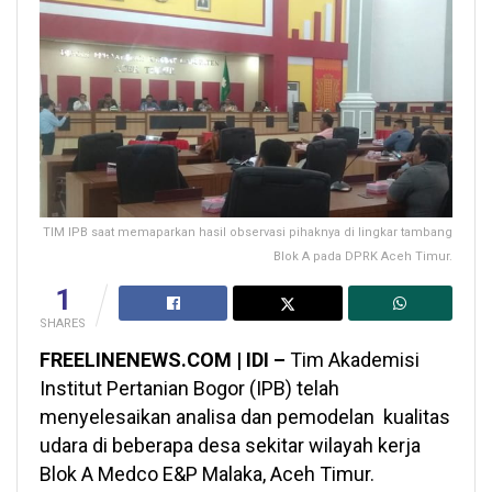
TIM IPB saat memaparkan hasil observasi pihaknya di lingkar tambang
Blok A pada DPRK Aceh Timur.
1
SHARES
FREELINENEWS.COM | IDI –
Tim Akademisi
Institut Pertanian Bogor (IPB) telah
menyelesaikan analisa dan pemodelan kualitas
udara di beberapa desa sekitar wilayah kerja
Blok A Medco E&P Malaka, Aceh Timur.