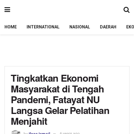
HOME
INTERNATIONAL
NASIONAL
DAERAH
EK
Tingkatkan Ekonomi
Masyarakat di Tengah
Pandemi, Fatayat NU
Langsa Gelar Pelatihan
Menjahit
by
Ilyas Ismail
6 years ago