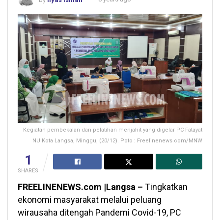
Kegiatan pembekalan dan pelatihan menjahit yang digelar PC Fatayat
NU Kota Langsa, Minggu, (20/12). Poto : Freelinenews.com/MNW
1
SHARES
FREELINENEWS.com |Langsa –
Tingkatkan
ekonomi masyarakat melalui peluang
wirausaha ditengah Pandemi Covid-19, PC