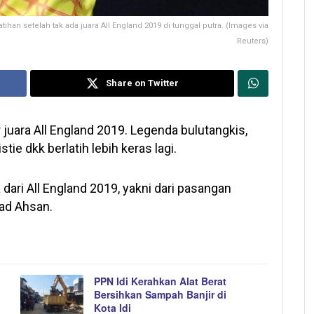
ihan setelah tak ada juara All England 2019 di tunggal putra. (Images via
Reuters)
Share on Twitter
 juara All England 2019. Legenda bulutangkis,
ie dkk berlatih lebih keras lagi.
dari All England 2019, yakni dari pasangan
ad Ahsan.
PPN Idi Kerahkan Alat Berat
Bersihkan Sampah Banjir di
Kota Idi