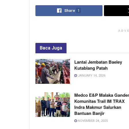
Share
1
ADV
Baca
Juga
Lantai Jembatan Baeley
Kutablang Patah
JANUARY 14, 2026
Medco E&P Malaka Gande
Komunitas Trail IM TRAX
Indra Makmur Salurkan
Bantuan Banjir
NOVEMBER 24, 2025