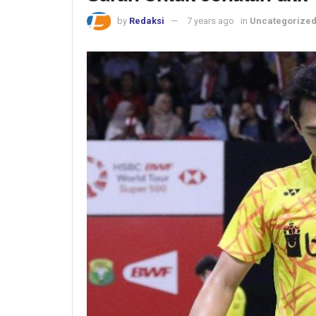
by
Redaksi
7 years ago
in
Uncategorize