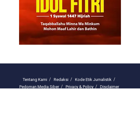
Tentang Kami
Redaksi
Kode Etik Jurnalistik
Pedoman Media Siber
Privacy & Policy
Disclaimer
Email : redaksi.freelinenews@gmail.com
© 2025 freelinenews.com by PT. Darussalam Megah Media