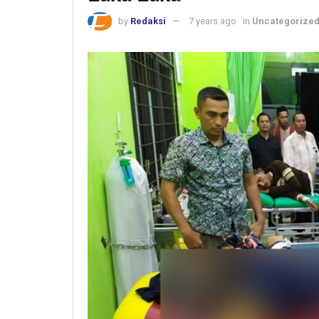
by
Redaksi
7 years ago
in
Uncategorize