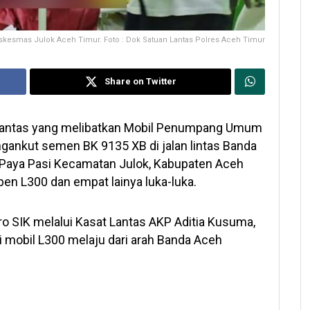
uskesmas Julok Aceh Timur. Foto : Dok Satuan Lantas Polres Aceh Timur
Share on Twitter
lantas yang melibatkan Mobil Penumpang Umum
gankut semen BK 9135 XB di jalan lintas Banda
 Paya Pasi Kecamatan Julok, Kabupaten Aceh
 L300 dan empat lainya luka-luka.
o SIK melalui Kasat Lantas AKP Aditia Kusuma,
ri mobil L300 melaju dari arah Banda Aceh