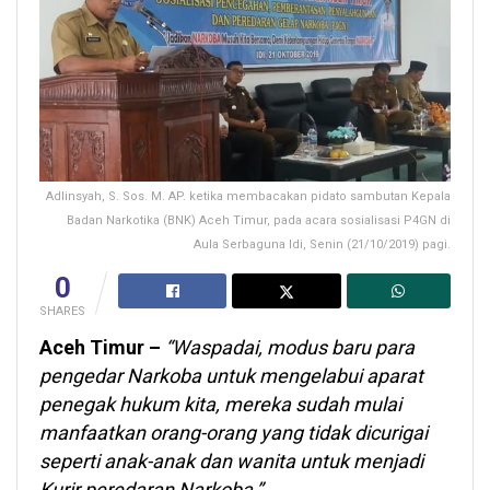
Adlinsyah, S. Sos. M. AP. ketika membacakan pidato sambutan Kepala
Badan Narkotika (BNK) Aceh Timur, pada acara sosialisasi P4GN di
Aula Serbaguna Idi, Senin (21/10/2019) pagi.
0
SHARES
Aceh Timur –
“Waspadai, modus baru para
pengedar Narkoba untuk mengelabui aparat
penegak hukum kita, mereka sudah mulai
manfaatkan orang-orang yang tidak dicurigai
seperti anak-anak dan wanita untuk menjadi
Kurir peredaran Narkoba,”