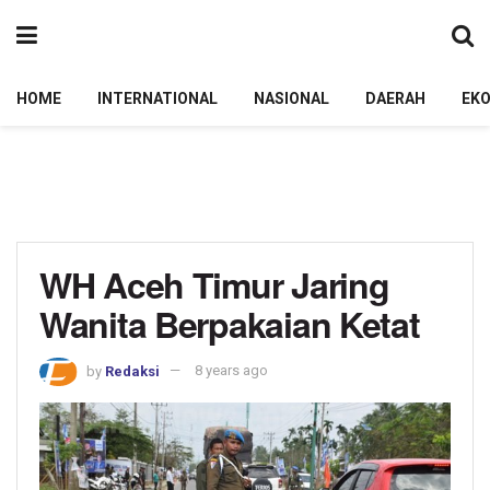
HOME
INTERNATIONAL
NASIONAL
DAERAH
EK
WH Aceh Timur Jaring
Wanita Berpakaian Ketat
by
Redaksi
8 years ago