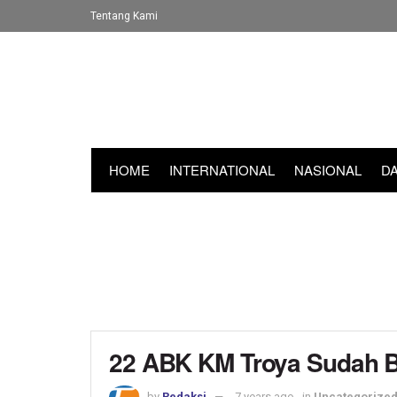
Tentang Kami
HOME
INTERNATIONAL
NASIONAL
D
22 ABK KM Troya Sudah B
by
Redaksi
7 years ago
in
Uncategorize