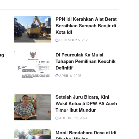
PPN Idi Kerahkan Alat Berat
Bersihkan Sampah Banjir di
Kota Idi
DECEMBER 5, 2025
ng
Di Peureulak Ka Mulai
Tahapan Pemilihan Keuchik
Definitif
APRIL 6, 2025
Setelah Juru Bicara, Kini
Wakil Ketua 5 DPW PA Aceh
Timur Ikut Mundur
AUGUST 22, 2024
Mobil Bendahara Desa di Idi
Dibobol Maling