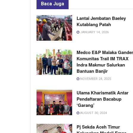
Baca
Juga
Lantai Jembatan Baeley
Kutablang Patah
JANUARY 14, 2026
Medco E&P Malaka Gande
Komunitas Trail IM TRAX
Indra Makmur Salurkan
Bantuan Banjir
NOVEMBER 24, 2025
Ulama Kharismatik Antar
Pendaftaran Bacabup
‘Garang’
AUGUST 30, 2024
Pj Sekda Aceh Timur
Kalungkan Medali Emas