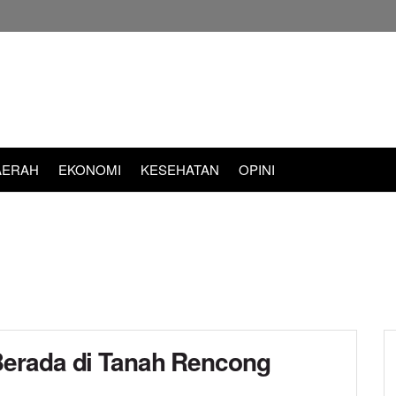
AERAH
EKONOMI
KESEHATAN
OPINI
erada di Tanah Rencong
d