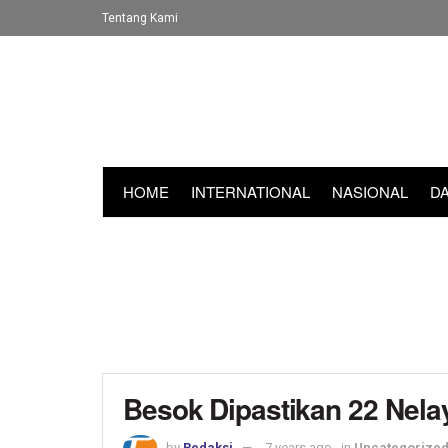
Tentang Kami
HOME
INTERNATIONAL
NASIONAL
D
Besok Dipastikan 22 Nela
by
Redaksi
7 years ago
in
Uncategorize