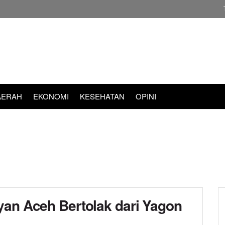
AERAH
EKONOMI
KESEHATAN
OPINI
yan Aceh Bertolak dari Yagon
d