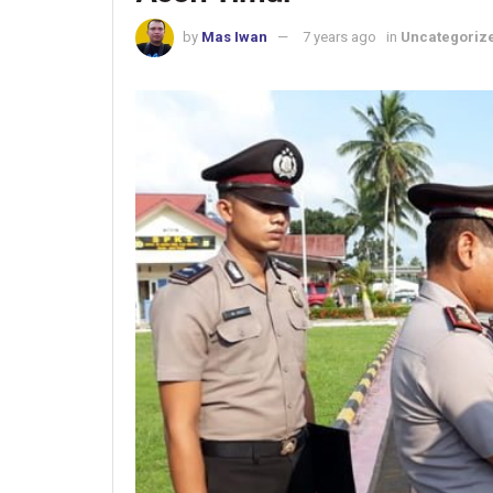
by
Mas Iwan
7 years ago
in
Uncategoriz