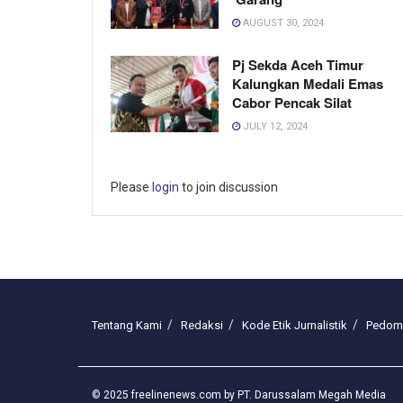
AUGUST 30, 2024
Pj Sekda Aceh Timur
Kalungkan Medali Emas
Cabor Pencak Silat
JULY 12, 2024
Please
login
to join discussion
Tentang Kami
Redaksi
Kode Etik Jurnalistik
Pedoma
© 2025 freelinenews.com by PT. Darussalam Megah Media