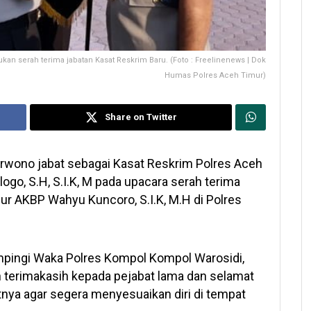
n serah terima jabatan Kasat Reskrim Baru. (Foto : Freelinenews | Dok
Humas Polres Aceh Timur)
Share on Twitter
rwono jabat sebagai Kasat Reskrim Polres Aceh
ogo, S.H, S.I.K, M pada upacara serah terima
ur AKBP Wahyu Kuncoro, S.I.K, M.H di Polres
pingi Waka Polres Kompol Kompol Warosidi,
terimakasih kepada pejabat lama dan selamat
tnya agar segera menyesuaikan diri di tempat