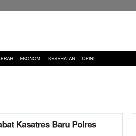
AERAH
EKONOMI
KESEHATAN
OPINI
bat Kasatres Baru Polres