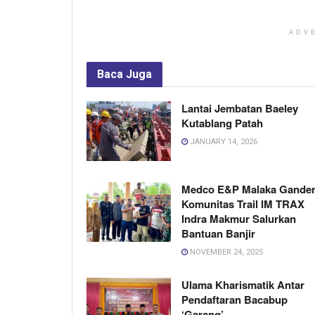
ADV
Baca
Juga
Lantai Jembatan Baeley
Kutablang Patah
JANUARY 14, 2026
Medco E&P Malaka Gande
Komunitas Trail IM TRAX
Indra Makmur Salurkan
Bantuan Banjir
NOVEMBER 24, 2025
Ulama Kharismatik Antar
Pendaftaran Bacabup
‘Garang’