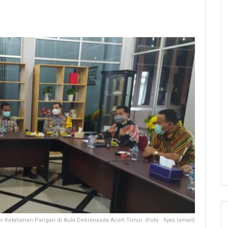
d
r Ketahanan Pangan di Aula Dekranasda Aceh Timur. (Foto : Ilyas Ismail)