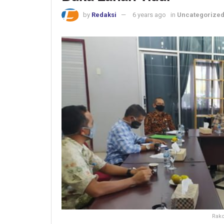
by
Redaksi
6 years ago
in
Uncategorize
Rako