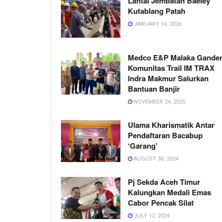
Lantai Jembatan Baeley
Kutablang Patah
JANUARY 14, 2026
Medco E&P Malaka Gande
Komunitas Trail IM TRAX
Indra Makmur Salurkan
Bantuan Banjir
NOVEMBER 24, 2025
Ulama Kharismatik Antar
Pendaftaran Bacabup
‘Garang’
AUGUST 30, 2024
Pj Sekda Aceh Timur
Kalungkan Medali Emas
Cabor Pencak Silat
JULY 12, 2024