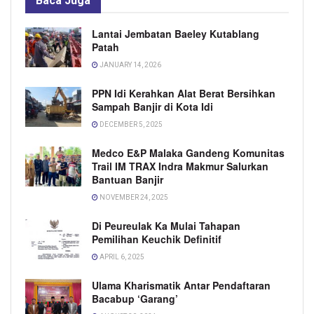
Baca
Juga
Lantai Jembatan Baeley Kutablang
Patah
JANUARY 14, 2026
PPN Idi Kerahkan Alat Berat Bersihkan
Sampah Banjir di Kota Idi
DECEMBER 5, 2025
Medco E&P Malaka Gandeng Komunitas
Trail IM TRAX Indra Makmur Salurkan
Bantuan Banjir
NOVEMBER 24, 2025
Di Peureulak Ka Mulai Tahapan
Pemilihan Keuchik Definitif
APRIL 6, 2025
Ulama Kharismatik Antar Pendaftaran
Bacabup ‘Garang’