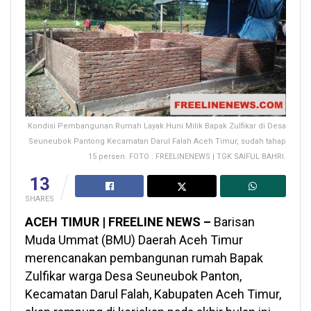
Kondisi Pembangunan Rumah Layak Huni Milik Bapak Zulfikar di Desa
Seuneubok Pantong Kecamatan Darul Falah Aceh Timur, sudah tahap
15 persen. FOTO : FREELINENEWS | TGK SAIFUL BAHRI.
13
SHARES
ACEH TIMUR | FREELINE NEWS –
Barisan
Muda Ummat (BMU) Daerah Aceh Timur
merencanakan pembangunan rumah Bapak
Zulfikar warga Desa Seuneubok Panton,
Kecamatan Darul Falah, Kabupaten Aceh Timur,