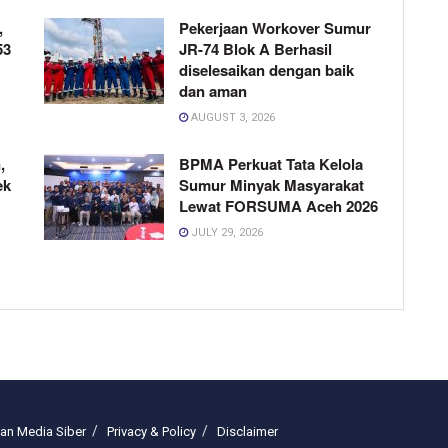
,
Pekerjaan Workover Sumur
53
JR-74 Blok A Berhasil
diselesaikan dengan baik
dan aman
AUGUST 3, 2026
,
BPMA Perkuat Tata Kelola
ek
Sumur Minyak Masyarakat
Lewat FORSUMA Aceh 2026
JULY 29, 2026
n Media Siber
Privacy & Policy
Disclaimer