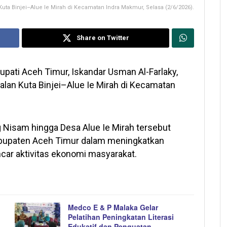
Kuta Binjei–Alue Ie Mirah di Kecamatan Indra Makmur, Selasa (2/6/2026).
Share on Twitter
upati Aceh Timur, Iskandar Usman Al-Farlaky,
lan Kuta Binjei–Alue Ie Mirah di Kecamatan
Nisam hingga Desa Alue Ie Mirah tersebut
abupaten Aceh Timur dalam meningkatkan
car aktivitas ekonomi masyarakat.
Medco E & P Malaka Gelar
Pelatihan Peningkatan Literasi
Edukatif dan Penguatan