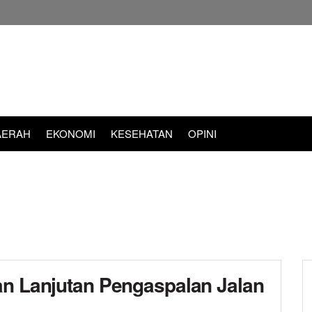
AERAH
EKONOMI
KESEHATAN
OPINI
an Lanjutan Pengaspalan Jalan