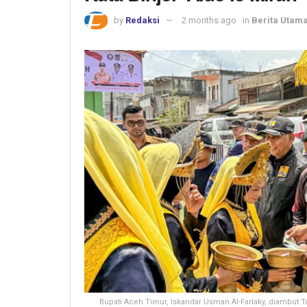
by
Redaksi
2 months ago
in
Berita Utam
Bupati Aceh Timur, Iskandar Usman Al-Farlaky, diambut