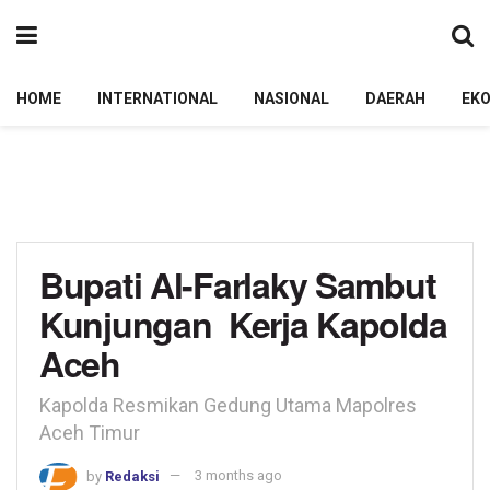
HOME
INTERNATIONAL
NASIONAL
DAERAH
EK
Bupati Al-Farlaky Sambut
Kunjungan Kerja Kapolda
Aceh
Kapolda Resmikan Gedung Utama Mapolres
Aceh Timur
by
Redaksi
3 months ago