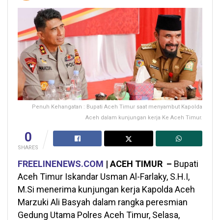
Penuh Kehangatan : Bupati Aceh Timur saat menyambut Kapolda
Aceh dalam kunjungan kerja Ke Aceh Timur.
0
SHARES
FREELINENEWS.COM
| ACEH TIMUR –
Bupati
Aceh Timur Iskandar Usman Al-Farlaky, S.H.I,
M.Si menerima kunjungan kerja Kapolda Aceh
Marzuki Ali Basyah dalam rangka peresmian
Gedung Utama Polres Aceh Timur, Selasa,