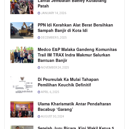
Lantai Jembatan Baeley Kutablang
Patah
JANUARY 14, 2026
PPN Idi Kerahkan Alat Berat Bersihkan
Sampah Banjir di Kota Idi
DECEMBER 5, 2025
Medco E&P Malaka Gandeng Komunitas
Trail IM TRAX Indra Makmur Salurkan
Bantuan Banjir
NOVEMBER 24, 2025
Di Peureulak Ka Mulai Tahapan
Pemilihan Keuchik Definitif
APRIL 6, 2025
Ulama Kharismatik Antar Pendaftaran
Bacabup ‘Garang’
AUGUST 30, 2024
Setelah Juru Bicara, Kini Wakil Ketua 5