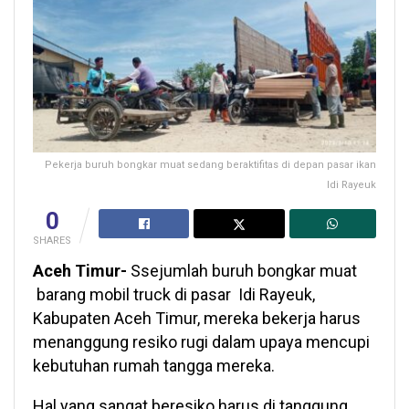
Pekerja buruh bongkar muat sedang beraktifitas di depan pasar ikan
Idi Rayeuk
0
SHARES
Aceh Timur-
Ssejumlah buruh bongkar muat
barang mobil truck di pasar Idi Rayeuk,
Kabupaten Aceh Timur, mereka bekerja harus
menanggung resiko rugi dalam upaya mencupi
kebutuhan rumah tangga mereka.
Hal yang sangat beresiko harus di tanggung