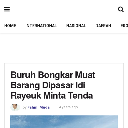
HOME
INTERNATIONAL
NASIONAL
DAERAH
EK
Buruh Bongkar Muat
Barang Dipasar Idi
Rayeuk Minta Tenda
by
Fahmi Muda
4 years ago