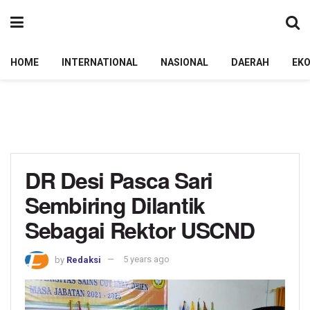
HOME
INTERNATIONAL
NASIONAL
DAERAH
EK
DR Desi Pasca Sari
Sembiring Dilantik
Sebagai Rektor USCND
by
Redaksi
5 years ago