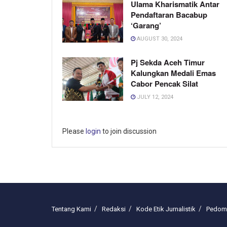
Ulama Kharismatik Antar
Pendaftaran Bacabup
‘Garang’
AUGUST 30, 2024
Pj Sekda Aceh Timur
Kalungkan Medali Emas
Cabor Pencak Silat
JULY 12, 2024
Please
login
to join discussion
Tentang Kami
Redaksi
Kode Etik Jurnalistik
Pedoma