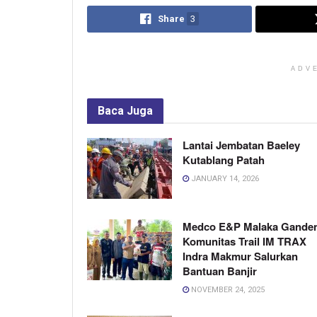
Share
3
ADV
Baca
Juga
Lantai Jembatan Baeley
Kutablang Patah
JANUARY 14, 2026
Medco E&P Malaka Gande
Komunitas Trail IM TRAX
Indra Makmur Salurkan
Bantuan Banjir
NOVEMBER 24, 2025