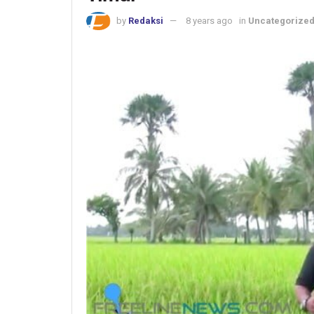
by
Redaksi
8 years ago
in
Uncategorize