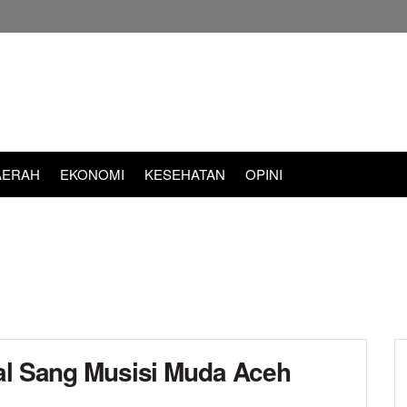
AERAH
EKONOMI
KESEHATAN
OPINI
ial Sang Musisi Muda Aceh