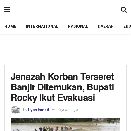
HOME
INTERNATIONAL
NASIONAL
DAERAH
EK
Jenazah Korban Terseret
Banjir Ditemukan, Bupati
Rocky Ikut Evakuasi
by
Ilyas Ismail
6 years ago