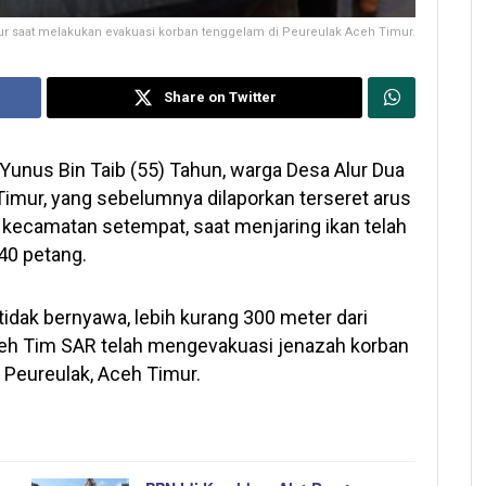
r saat melakukan evakuasi korban tenggelam di Peureulak Aceh Timur.
Share on Twitter
unus Bin Taib (55) Tahun, warga Desa Alur Dua
imur, yang sebelumnya dilaporkan terseret arus
kecamatan setempat, saat menjaring ikan telah
40 petang.
dak bernyawa, lebih kurang 300 meter dari
oleh Tim SAR telah mengevakuasi jenazah korban
Peureulak, Aceh Timur.