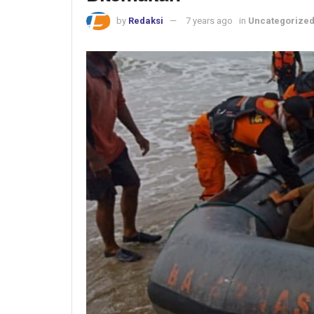
by
Redaksi
7 years ago
in
Uncategorize