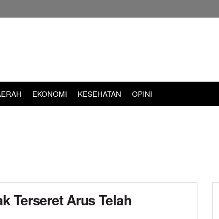
AERAH
EKONOMI
KESEHATAN
OPINI
k Terseret Arus Telah