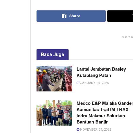
Share
ADV
Baca
Juga
Lantai Jembatan Baeley
Kutablang Patah
JANUARY 14, 2026
Medco E&P Malaka Gande
Komunitas Trail IM TRAX
Indra Makmur Salurkan
Bantuan Banjir
NOVEMBER 24, 2025