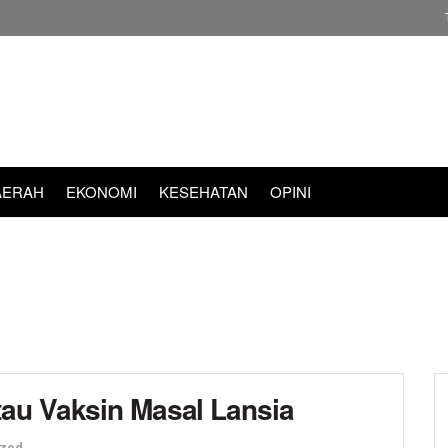
AERAH
EKONOMI
KESEHATAN
OPINI
au Vaksin Masal Lansia
ized