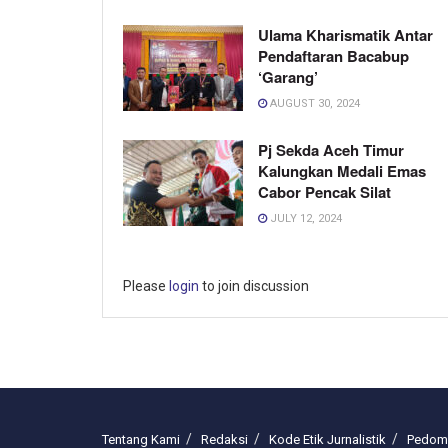
Ulama Kharismatik Antar
Pendaftaran Bacabup
‘Garang’
AUGUST 30, 2024
Pj Sekda Aceh Timur
Kalungkan Medali Emas
Cabor Pencak Silat
JULY 12, 2024
Please
login
to join discussion
Tentang Kami
Redaksi
Kode Etik Jurnalistik
Pedoma