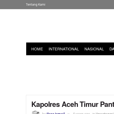
Tentang Kami
HOME
INTERNATIONAL
NASIONAL
D
Kapolres Aceh Timur Pant
by
Ilyas Ismail
5 years ago
in
Uncategor