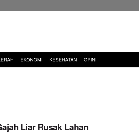
AERAH
EKONOMI
KESEHATAN
OPINI
Gajah Liar Rusak Lahan