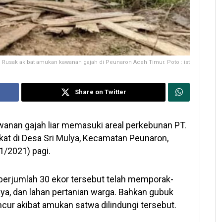
 Rusak akibat amukan kawanan gajah di Peunaron Aceh Timur. Poto : ist
Share on Twitter
anan gajah liar memasuki areal perkebunan PT.
kat di Desa Sri Mulya, Kecamatan Peunaron,
1/2021) pagi.
t berjumlah 30 ekor tersebut telah memporak-
ya, dan lahan pertanian warga. Bahkan gubuk
ancur akibat amukan satwa dilindungi tersebut.