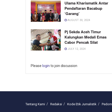
Ulama Kharismatik Antar
Pendaftaran Bacabup
‘Garang’
AUGUST 30, 2024
Pj Sekda Aceh Timur
Kalungkan Medali Emas
Cabor Pencak Silat
JULY 12, 2024
Please
login
to join discussion
Tentang Kami
Redaksi
Kode Etik Jurnalistik
Pedoma