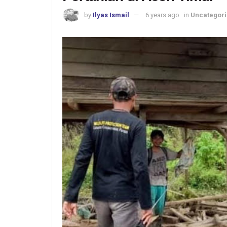
by
Ilyas Ismail
6 years ago
in
Uncategor