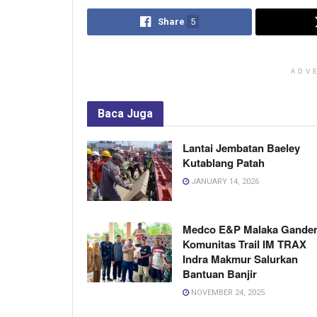
Share
5
ADV
Baca
Juga
Lantai Jembatan Baeley
Kutablang Patah
JANUARY 14, 2026
Medco E&P Malaka Gande
Komunitas Trail IM TRAX
Indra Makmur Salurkan
Bantuan Banjir
NOVEMBER 24, 2025