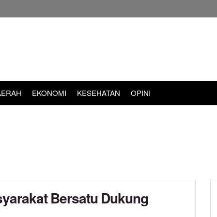
AERAH
EKONOMI
KESEHATAN
OPINI
yarakat Bersatu Dukung