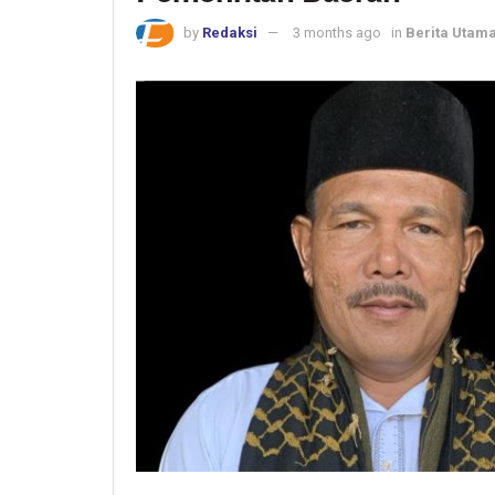
by
Redaksi
3 months ago
in
Berita Utam