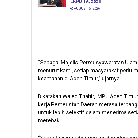
LKPD TA. 2025
AUGUST 5, 2026
“Sebagai Majelis Permusyawaratan Ulama,
menurut kami, setiap masyarakat perlu 
keamanan di Aceh Timur,” ujarnya.
Dikatakan Waled Thahir, MPU Aceh Timur a
kerja Pemerintah Daerah merasa terpang
untuk lebih selektif dalam menerima seti
merebak.
“Sesuatu yang dibangun berdasarkan isu d