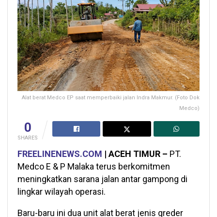
Alat berat Medco EP saat memperbaiki jalan Indra Makmur. (Foto Dok
Medco)
0
SHARES
FREELINENEWS.COM
| ACEH TIMUR –
PT.
Medco E & P Malaka terus berkomitmen
meningkatkan sarana jalan antar gampong di
lingkar wilayah operasi.
Baru-baru ini dua unit alat berat jenis greder