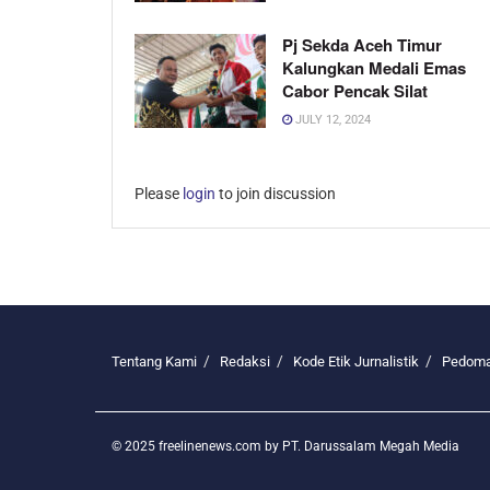
Pj Sekda Aceh Timur
Kalungkan Medali Emas
Cabor Pencak Silat
JULY 12, 2024
Please
login
to join discussion
Tentang Kami
Redaksi
Kode Etik Jurnalistik
Pedoma
© 2025 freelinenews.com by PT. Darussalam Megah Media