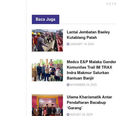
ADV
Baca
Juga
Lantai Jembatan Baeley
Kutablang Patah
JANUARY 14, 2026
Medco E&P Malaka Gande
Komunitas Trail IM TRAX
Indra Makmur Salurkan
Bantuan Banjir
NOVEMBER 24, 2025
Ulama Kharismatik Antar
Pendaftaran Bacabup
‘Garang’
AUGUST 30, 2024