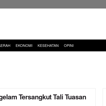
AERAH
EKONOMI
KESEHATAN
OPINI
elam Tersangkut Tali Tuasan