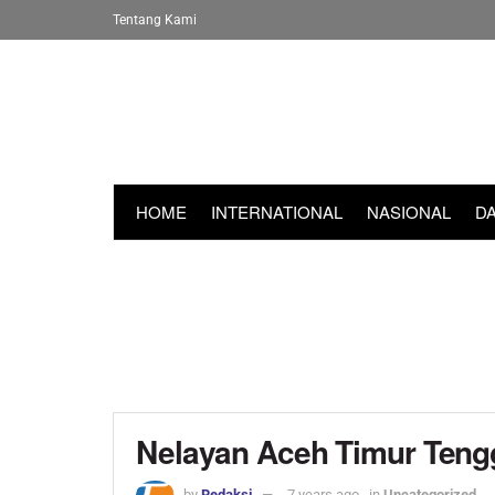
Tentang Kami
HOME
INTERNATIONAL
NASIONAL
D
Nelayan Aceh Timur Tengg
by
Redaksi
7 years ago
in
Uncategorized