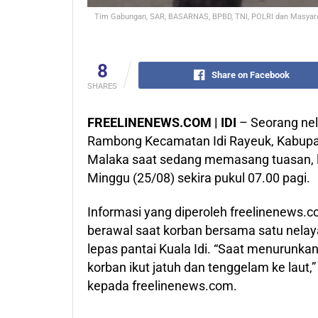
Tim Gabungan, SAR, BASARNAS, BPBD, TNI, POLRI dan Masyara
8
Share on Facebook
SHARES
FREELINENEWS.COM | IDI
– Seorang ne
Rambong Kecamatan Idi Rayeuk, Kabupat
Malaka saat sedang memasang tuasan, leb
Minggu (25/08) sekira pukul 07.00 pagi.
Informasi yang diperoleh freelinenews.co
berawal saat korban bersama satu nela
lepas pantai Kuala Idi. “Saat menurunkan
korban ikut jatuh dan tenggelam ke laut
kepada freelinenews.com.