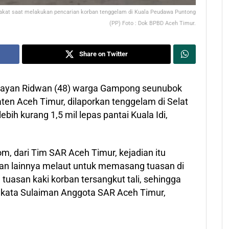
kat saat melakukan pencarian korban tenggelam di Kuala Peudawa Puntong
(PP) Foto : Dok BPBD Aceh Timur.
Share on Twitter
layan Ridwan (48) warga Gampong seunubok
en Aceh Timur, dilaporkan tenggelam di Selat
ih kurang 1,5 mil lepas pantai Kuala Idi,
m, dari Tim SAR Aceh Timur, kejadian itu
yan lainnya melaut untuk memasang tuasan di
 tuasan kaki korban tersangkut tali, sehingga
,” kata Sulaiman Anggota SAR Aceh Timur,