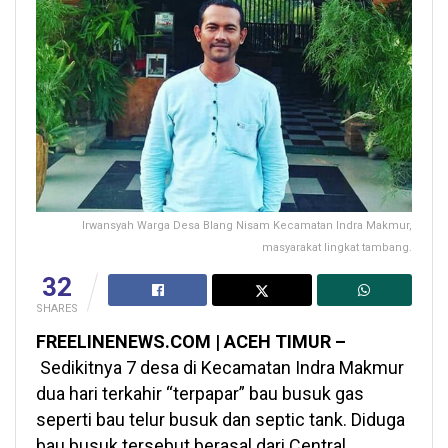
Irwansyah Warga Desa Blang Nisam Kecamatan Indra Makmur,
masyarakat lingkat tambang.
32
SHARES
FREELINENEWS.COM | ACEH TIMUR –
Sedikitnya 7 desa di Kecamatan Indra Makmur
dua hari terkahir “terpapar” bau busuk gas
seperti bau telur busuk dan septic tank. Diduga
bau busuk tersebut berasal dari Central