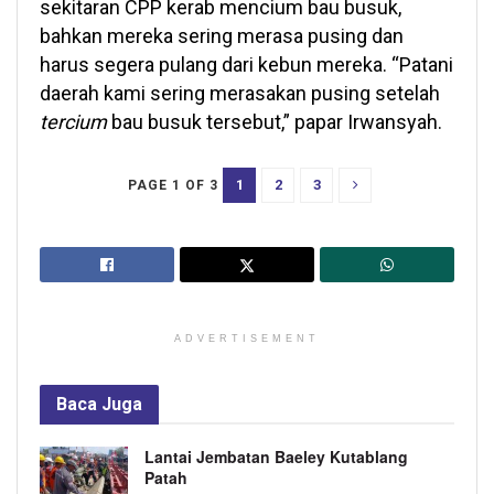
sekitaran CPP kerab mencium bau busuk,
bahkan mereka sering merasa pusing dan
harus segera pulang dari kebun mereka. “Patani
daerah kami sering merasakan pusing setelah
tercium
bau busuk tersebut,” papar Irwansyah.
1
2
3
PAGE 1 OF 3
ADVERTISEMENT
Baca
Juga
Lantai Jembatan Baeley Kutablang
Patah